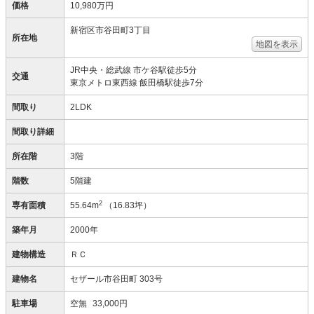
価格
10,980万円
新宿区市谷田町3丁目
所在地
地図を表示
JR中央・総武線 市ケ谷駅徒歩5分
交通
東京メトロ東西線 飯田橋駅徒歩7分
間取り
2LDK
間取り詳細
所在階
3階
階数
5階建
2
専有面積
55.64m
（16.83坪）
築年月
2000年
建物構造
ＲＣ
建物名
セザール市谷田町 303号
駐車場
空無
33,000円