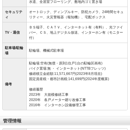
水道、全居室フローリング、敷地内ゴミ置き場
セキュリテ
オートロック、ディンプルキー、防犯カメラ、24時間セキュ
ィ
リティー、火災警報器（報知機）、宅配ボックス
ＢＳ端子、ＣＡＴＶ、インターネット有（有料）、光ファイ
TV・通信
バー、ＣＳ、地上デジタル放送、インターホン有（モニター
付）
駐車場/駐輪
駐輪場、機械式駐車場
場
駐輪場:空有(無償・原則1住戸1台の駐輪区画有)
バイク置場:無 ・ インターネット(NTTBフレッツ)
修繕積立金総額:11,571,667円(2023年8月現在)
固定資産税・都市計画税:141,699円(2024年度概算)
備考
修繕履歴
2023年 大規模修繕工事
2020年 各戸メーター廻り改修工事
2016年 インターホン設備修理工事
管理情報