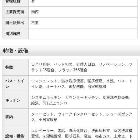
管理組合
有
主要採光面
南西
国土法届出
不要
周辺施設
特徴・設備
日当り良好、ペット相談、管理人日勤、リノベーション、フ
特徴
ラット35適合、フラット35S適合
バス・トイ
ウォシュレット、温水洗浄便座、暖房便座、水洗、バス・ト
レ
イレ別、オートバス、追焚機能、浴室乾燥機
システムキッチン、カウンターキッチン、食器洗浄乾燥機、
キッチン
給湯、3口以上コンロ
クローゼット、ウォークインクローゼット、シューズボック
収納
ス、全居室収納
エレベーター、電話、洗面化粧台、洗面所独立、室内洗濯機
設備・機能
置場、洗濯機置場、照明器具、電気、都市ガス、上水道、下