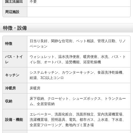
国土法届出
不要
周辺施設
特徴・設備
日当り良好、閑静な住宅街、ペット相談、管理人日勤、リノ
特徴
ベーション
バス・トイ
ウォシュレット、温水洗浄便座、暖房便座、水洗、バス・ト
レ
イレ別、オートバス、追焚機能、浴室乾燥機
システムキッチン、カウンターキッチン、食器洗浄乾燥機、
キッチン
給湯、3口以上コンロ
冷暖房
床暖房
床下収納、クローゼット、シューズボックス、トランクルー
収納
ム、全居室収納
エレベーター、洗面化粧台、洗面所独立、室内洗濯機置場、
設備・機能
洗濯機置場、照明器具、電気、都市ガス、上水道、下水道、
全居室フローリング、敷地内ゴミ置き場