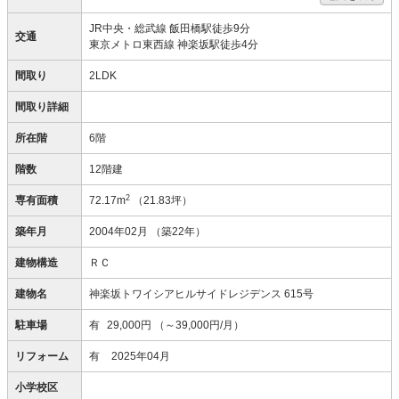
JR中央・総武線 飯田橋駅徒歩9分
交通
東京メトロ東西線 神楽坂駅徒歩4分
間取り
2LDK
間取り詳細
所在階
6階
階数
12階建
2
専有面積
72.17m
（21.83坪）
築年月
2004年02月
（築22年）
建物構造
ＲＣ
建物名
神楽坂トワイシアヒルサイドレジデンス 615号
駐車場
有
29,000円
（～39,000円/月）
リフォーム
有
2025年04月
小学校区