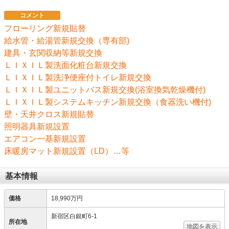
コメント
フローリング新規貼替
給水管・給湯管新規交換（専有部)
建具・玄関収納等新規交換
ＬＩＸＩＬ製洗面化粧台新規交換
ＬＩＸＩＬ製洗浄便座付トイレ新規交換
ＬＩＸＩＬ製ユニットバス新規交換(浴室換気乾燥機付)
ＬＩＸＩＬ製システムキッチン新規交換（食器洗い機付)
壁・天井クロス新規貼替
照明器具新規設置
エアコン一基新規設置
床暖房マット新規設置（LD）…等
基本情報
価格
18,990万円
新宿区白銀町6-1
所在地
地図を表示