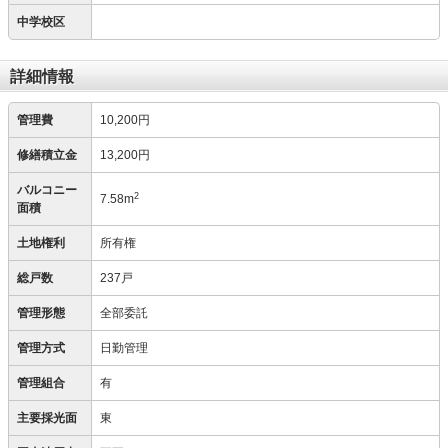
中学校区
詳細情報
管理費
10,200円
修繕積立金
13,200円
バルコニー
2
7.58m
面積
土地権利
所有権
総戸数
237戸
管理形態
全部委託
管理方式
日勤管理
管理組合
有
主要採光面
東