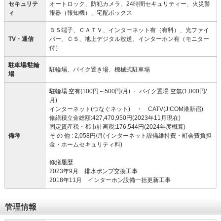
セキュリテ
オートロック、防犯カメラ、24時間セキュリティー、火災警
ィ
報器（報知機）、宅配ボックス
ＢＳ端子、ＣＡＴＶ、インターネット有（有料）、光ファイ
TV・通信
バー、ＣＳ、地上デジタル放送、インターホン有（モニター
付）
駐車場/駐輪
駐輪場、バイク置き場、機械式駐車場
場
駐輪場:空有(100円～500円/月) ・ バイク置場:空無(1,000円/
月)
インターネット(つなぐネット) ・ CATV(J:COM港新宿)
修繕積立金総額:427,470,950円(2023年11月現在)
固定資産税・都市計画税:176,544円(2024年度概算)
備考
そ の 他 : 2,058円/月(インターネット設備維持費・町会費負担
金・ホームセキュリティ料)
修繕履歴
2023年9月 排水ポンプ交換工事
2018年11月 インターホン設備一括更新工事
管理情報