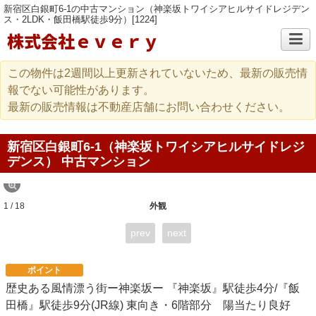
新宿区白銀町6-1の中古マンション（神楽坂トワイシアヒルサイドレジデン
ス・2LDK・飯田橋駅徒歩9分）[1224]
株式会社ｅｖｅｒｙ
この物件は2週間以上更新されていないため、最新の販売情
報でない可能性があります。
最新の販売情報は不動産店舗にお問い合わせください。
新宿区白銀町6-1（神楽坂トワイシアヒルサイドレジ
デンス） 中古マンション
1 / 18
外観
prev
next
ポイント
歴史ある風情漂う街ー神楽坂ー 『神楽坂』駅徒歩4分/『飯
田橋』駅徒歩9分(JR線) 東向き・6階部分 陽当たり良好