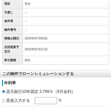
現状
空き
引渡し
－
条件等
－
物件番号
－
情報公開日
2025年07月03日
次回更新予
2025年07月17日
定日
取引態様
仲介
この物件でローンシミュレーションする
年利率
楽天銀行10年固定 3.799％（8月金利）
％
直接入力する