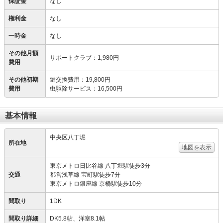
保証金
なし
権利金
なし
一時金
なし
その他月額
サポートクラブ
：
1,980円
費用
その他初期
鍵交換費用
：
19,800円
費用
虫駆除サービス
：
16,500円
基本情報
中央区八丁堀
所在地
地図を表示
東京メトロ日比谷線 八丁堀駅徒歩3分
交通
都営浅草線 宝町駅徒歩7分
東京メトロ銀座線 京橋駅徒歩10分
間取り
1DK
間取り詳細
DK5.8帖、洋室8.1帖