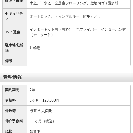
設備・機能
水道、下水道、全居室フローリング、敷地内ゴミ置き場
セキュリテ
オートロック、ディンプルキー、防犯カメラ
ィ
インターネット有（有料）、光ファイバー、インターホン有
TV・通信
（モニター付）
駐車場/駐輪
駐輪場
場
備考
－
管理情報
契約期間
2年
更新料
1ヶ月 120,000円
保険等
必要
火災保険
仲介手数料
1.1ヶ月（税込）
現状
賃貸中