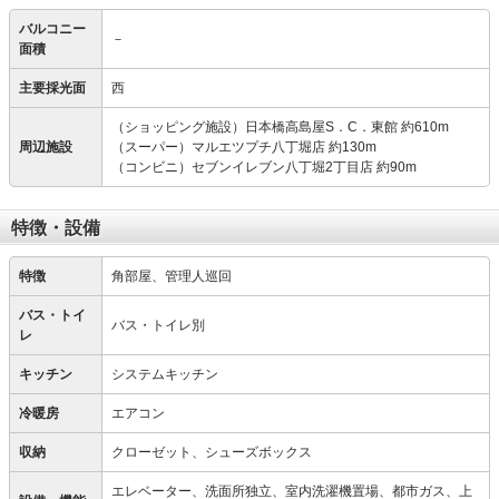
バルコニー
－
面積
主要採光面
西
（ショッピング施設）日本橋高島屋S．C．東館 約610m
周辺施設
（スーパー）マルエツプチ八丁堀店 約130m
（コンビニ）セブンイレブン八丁堀2丁目店 約90m
特徴・設備
特徴
角部屋、管理人巡回
バス・トイ
バス・トイレ別
レ
キッチン
システムキッチン
冷暖房
エアコン
収納
クローゼット、シューズボックス
エレベーター、洗面所独立、室内洗濯機置場、都市ガス、上