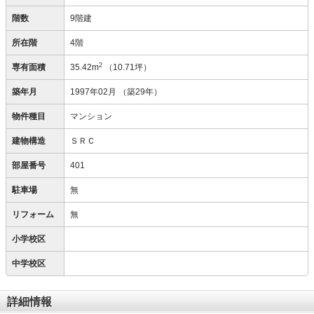
階数
9階建
所在階
4階
2
専有面積
35.42m
（10.71坪）
築年月
1997年02月
（築29年）
物件種目
マンション
建物構造
ＳＲＣ
部屋番号
401
駐車場
無
リフォーム
無
小学校区
中学校区
詳細情報