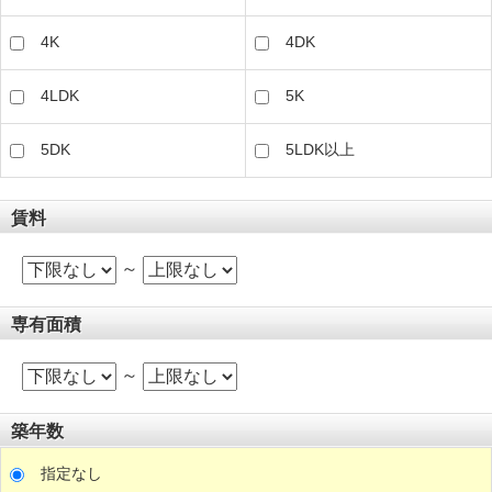
4K
4DK
4LDK
5K
5DK
5LDK以上
賃料
～
専有面積
～
築年数
指定なし