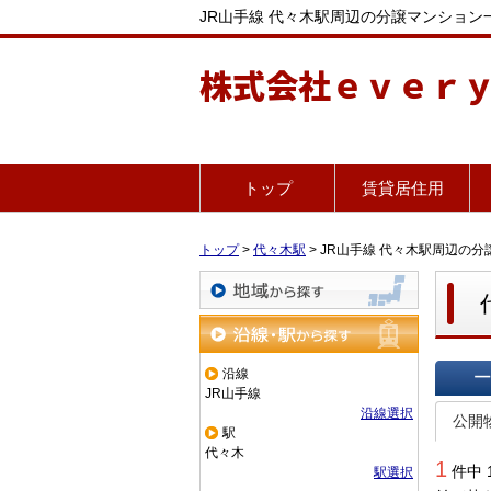
JR山手線 代々木駅周辺の分譲マンショ
株式会社ｅｖｅｒ
トップ
賃貸居住用
トップ
>
代々木駅
>
JR山手線 代々木駅周辺の
地域から探す
沿線・駅から探す
沿線
JR山手線
一覧で
沿線選択
公開
駅
代々木
1
件中 
駅選択