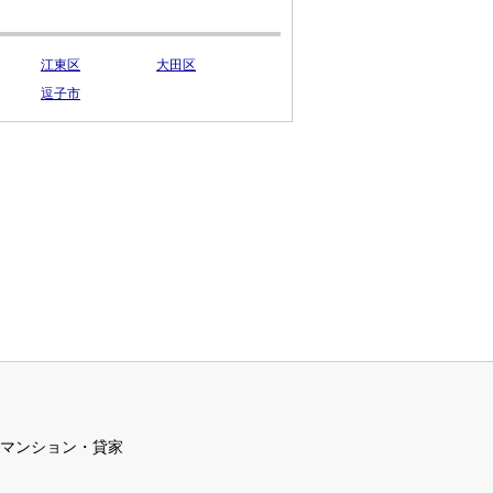
江東区
大田区
逗子市
マンション・貸家