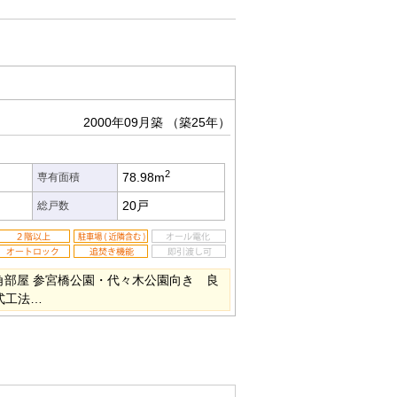
2000年09月築
（築25年）
2
78.98m
専有面積
20戸
総戸数
角部屋 参宮橋公園・代々木公園向き 良
式工法…