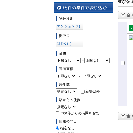
並び替
全
物件の条件で絞り込む
物件種別
マンション (1)
売
間取り
ョ
3LDK (1)
価格
～
専有面積
～
築年数
新築以外
駅からの徒歩
バス停からの時間を含む
全
情報公開日
指定なし