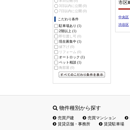
本日公開
(0)
市区
3日以内に公開
(0)
7日以内に公開
(0)
中央区
こだわり条件
渋谷区
駐車場あり
(1)
2階以上
(1)
即引渡し可
(0)
現在募集中
(1)
値下げ
(0)
リフォーム
(0)
オートロック
(1)
ペット相談
(1)
角部屋
(0)
すべてのこだわり条件を見る
物件種別から探す
売買戸建
売買マンション
賃貸店舗・事務所
賃貸駐車場