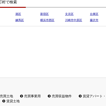
町村で検索
港区
新宿区
文京区
台東区
練馬区
横浜市西区
川崎市中原区
藤沢市
売買土地
売買事業用
売買収益物件
賃貸アパート・
賃貸土地