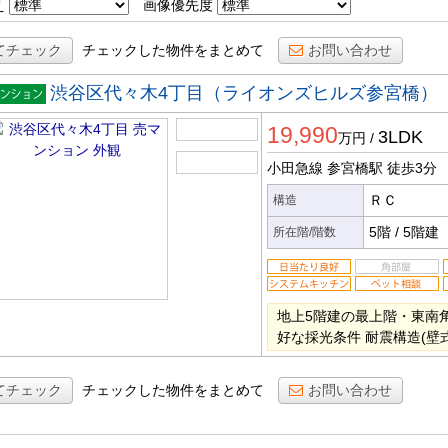
え
画像優先度
てチェック
チェックした物件をまとめて
お問い合わせ
渋谷区代々木4丁目（ライオンズヒルズ参宮橋）
マンシ
19,990
ン
3LDK
万円
/
小田急線 参宮橋駅
徒歩3分
ＲＣ
構造
5階
/
5階建
所在階/階数
地上5階建の最上階・東南
好な採光条件 耐震構造(壁
てチェック
チェックした物件をまとめて
お問い合わせ