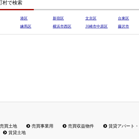
町村で検索
港区
新宿区
文京区
台東区
練馬区
横浜市西区
川崎市中原区
藤沢市
売買土地
売買事業用
売買収益物件
賃貸アパート・
賃貸土地