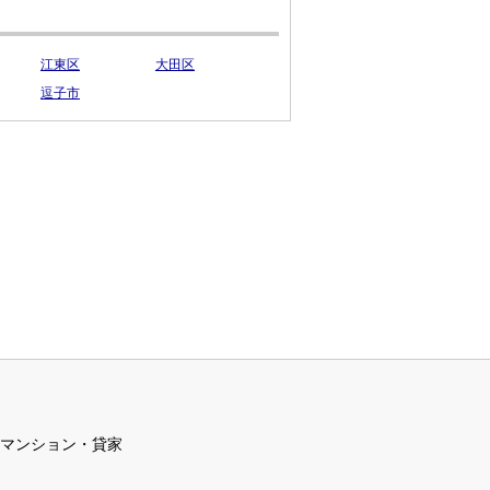
江東区
大田区
逗子市
マンション・貸家