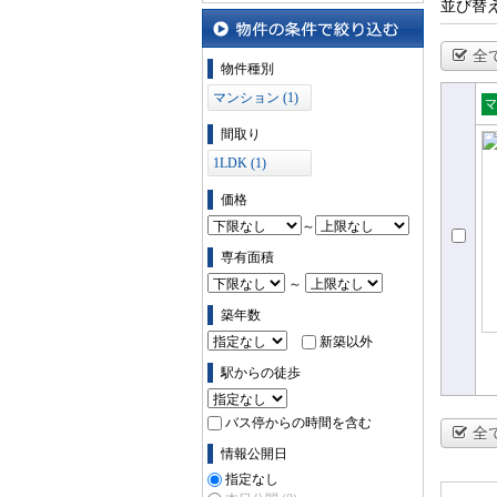
並び替
全
物件の条件で絞り込む
物件種別
マンション (1)
売
間取り
ョ
1LDK (1)
価格
～
専有面積
～
築年数
新築以外
駅からの徒歩
バス停からの時間を含む
全
情報公開日
指定なし