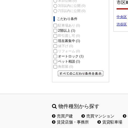
本日公開
(0)
市区
3日以内に公開
(0)
7日以内に公開
(0)
中央区
こだわり条件
渋谷区
駐車場あり
(0)
2階以上
(1)
即引渡し可
(0)
現在募集中
(1)
値下げ
(0)
リフォーム
(0)
オートロック
(1)
ペット相談
(1)
角部屋
(0)
すべてのこだわり条件を見る
物件種別から探す
売買戸建
売買マンション
賃貸店舗・事務所
賃貸駐車場