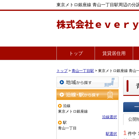
東京メトロ銀座線 青山一丁目駅周辺の分
株式会社ｅｖｅｒ
トップ
賃貸居住用
トップ
>
青山一丁目駅
>
東京メトロ銀座線 青山
地域から探す
沿線・駅から探す
沿線
東京メトロ銀座線
一覧で
沿線選択
公開
駅
青山一丁目
1
件中 
駅選択