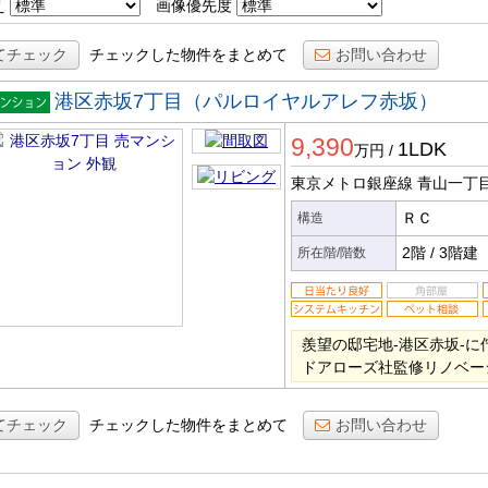
え
画像優先度
てチェック
チェックした物件をまとめて
お問い合わせ
港区赤坂7丁目（パルロイヤルアレフ赤坂）
マンシ
9,390
ン
1LDK
万円
/
東京メトロ銀座線 青山一丁
ＲＣ
構造
2階
/
3階建
所在階/階数
羨望の邸宅地-港区赤坂-に
ドアローズ社監修リノベー
てチェック
チェックした物件をまとめて
お問い合わせ