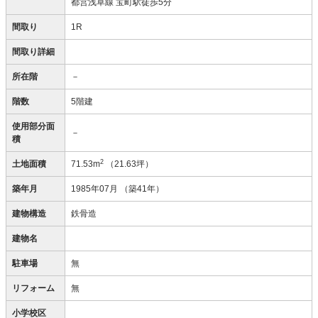
都営浅草線 宝町駅徒歩5分
間取り
1R
間取り詳細
所在階
－
階数
5階建
使用部分面
－
積
2
土地面積
71.53m
（21.63坪）
築年月
1985年07月
（築41年）
建物構造
鉄骨造
建物名
駐車場
無
リフォーム
無
小学校区