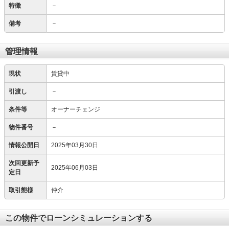
特徴
－
備考
－
管理情報
現状
賃貸中
引渡し
－
条件等
オーナーチェンジ
物件番号
－
情報公開日
2025年03月30日
次回更新予
2025年06月03日
定日
取引態様
仲介
この物件でローンシミュレーションする