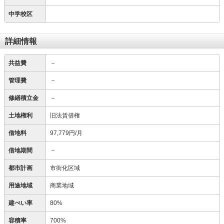
中学校区
詳細情報
共益費
－
管理費
－
修繕積立金
－
土地権利
旧法賃借権
借地料
97,779円/月
借地期間
－
都市計画
市街化区域
用途地域
商業地域
建ぺい率
80%
容積率
700%