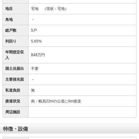
地目
宅地
（現状：宅地）
角地
－
総戸数
5戸
利回り
5.65%
年間想定収
848万円
入
国土法届出
不要
主要採光面
－
私道負担
無
接道状況
南：幅員22mの公道に6m接道
周辺施設
特徴・設備