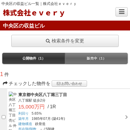
中央区の収益ビル一覧｜株式会社ｅｖｅｒｙ
株式会社ｅｖｅｒｙ
中央区の収益ビル
検索条件を変更
公開物件（1）
販売中（1）
1
件
チェックした物件を
お問い合わせ
東京都中央区八丁堀三丁目
八丁堀駅
徒歩2分
15,000万円
/ 1R
利回り
5.65%
築年月
1985年07月
(築41年)
建物構造
鉄骨造
所在階/階数
－
/
5階建