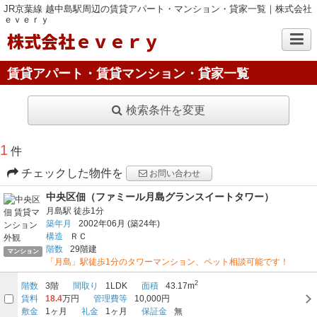
JR京葉線 越中島駅周辺の賃貸アパート・マンション・貸家一覧｜株式会社
ｅｖｅｒｙ
株式会社ｅｖｅｒｙ
賃貸アパート・賃貸マンション・貸家一覧
検索条件を変更
1
件
チェックした物件を
お問い合わせ
中央区佃（ファミール月島グランスイートタワー）
月島駅
徒歩1分
築年月
2002年06月
(築24年)
構造
ＲＣ
階数
29階建
マンション
「月島」駅徒歩1分のタワーマンション、ペット相談可能です！
2
階数
3階
間取り
1LDK
面積
43.17m
賃料
18.4
万円
管理費等
10,000円
敷金
1ヶ月
礼金
1ヶ月
保証金
無