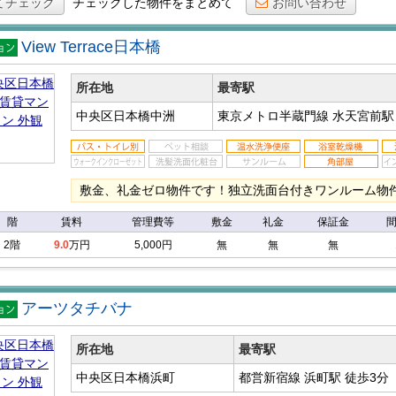
てチェック
チェックした物件をまとめて
お問い合わせ
View Terrace日本橋
マン
ン
所在地
最寄駅
中央区日本橋中洲
東京メトロ半蔵門線 水天宮前
敷金、礼金ゼロ物件です！独立洗面台付きワンルーム物
階
賃料
管理費等
敷金
礼金
保証金
2階
9.0
万円
5,000円
無
無
無
アーツタチバナ
マン
ン
所在地
最寄駅
中央区日本橋浜町
都営新宿線 浜町駅
徒歩3分