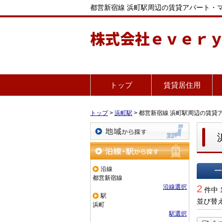
都営新宿線 浜町駅周辺の賃貸アパート・
株式会社ｅｖｅｒ
トップ
賃貸居住用
トップ
>
浜町駅
>
都営新宿線 浜町駅周辺の賃貸
地域から探す
沿線・駅から探す
沿線
都営新宿線
一覧で
沿線選択
2
件中 
駅
並び替
浜町
駅選択