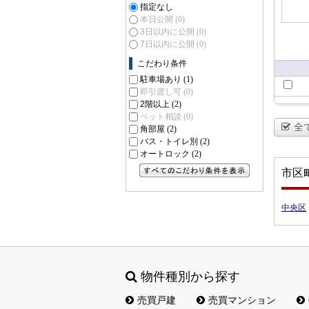
指定なし
本日公開
(0)
3日以内に公開
(0)
7日以内に公開
(0)
こだわり条件
駐車場あり
(1)
即引渡し可
(0)
2階以上
(2)
ペット相談
(0)
全
角部屋
(2)
バス・トイレ別
(2)
オートロック
(2)
市区
すべてのこだわり条件を見る
中央区
物件種別から探す
売買戸建
売買マンション