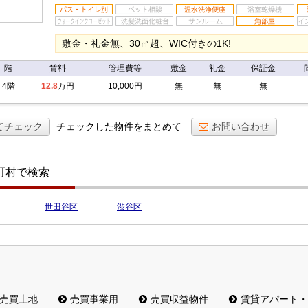
敷金・礼金無、30㎡超、WIC付きの1K!
階
賃料
管理費等
敷金
礼金
保証金
4階
12.8
万円
10,000円
無
無
無
てチェック
チェックした物件をまとめて
お問い合わせ
町村で検索
世田谷区
渋谷区
売買土地
売買事業用
売買収益物件
賃貸アパート・