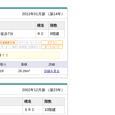
2012年01月築
（築14年）
構造
階数
駅
徒歩7分
ＲＣ
8階建
件！！
間取り
面積
詳細
2
1R
26.28m
詳細を見る
2002年12月築
（築23年）
構造
階数
ＳＲＣ
10階建