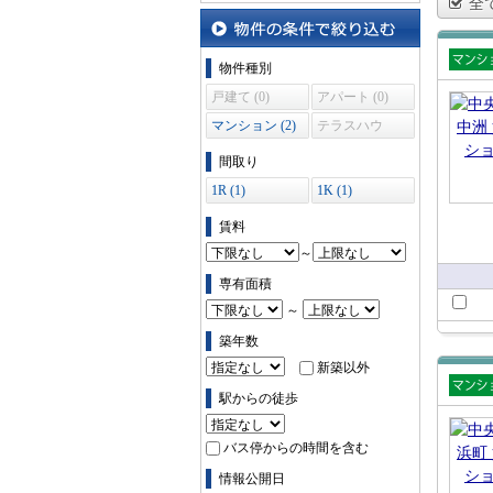
全
物件の条件で絞り込む
物件種別
賃貸
戸建て (0)
アパート (0)
ショ
マンション (2)
テラスハウ
ス (0)
間取り
1R (1)
1K (1)
賃料
～
専有面積
～
築年数
新築以外
駅からの徒歩
賃貸
ショ
バス停からの時間を含む
情報公開日