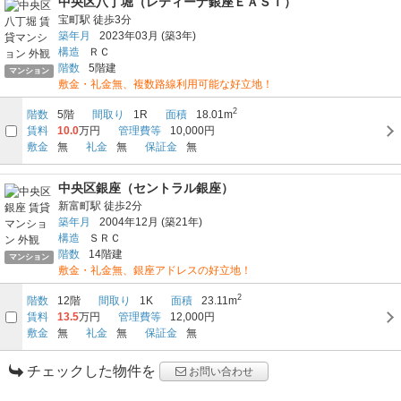
中央区八丁堀（レティーナ銀座ＥＡＳＴ）
宝町駅
徒歩3分
築年月
2023年03月
(築3年)
構造
ＲＣ
階数
5階建
マンション
敷金・礼金無、複数路線利用可能な好立地！
2
階数
5階
間取り
1R
面積
18.01m
賃料
10.0
万円
管理費等
10,000円
敷金
無
礼金
無
保証金
無
中央区銀座（セントラル銀座）
新富町駅
徒歩2分
築年月
2004年12月
(築21年)
構造
ＳＲＣ
階数
14階建
マンション
敷金・礼金無、銀座アドレスの好立地！
2
階数
12階
間取り
1K
面積
23.11m
賃料
13.5
万円
管理費等
12,000円
敷金
無
礼金
無
保証金
無
チェックした物件を
お問い合わせ