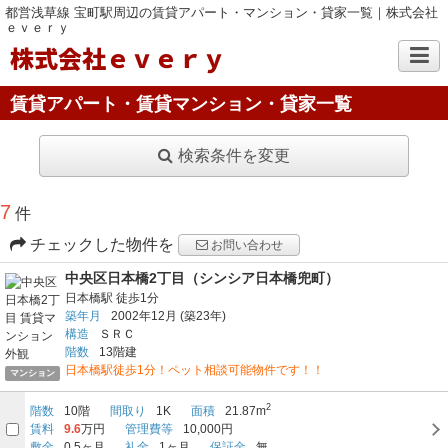
都営浅草線 宝町駅周辺の賃貸アパート・マンション・貸家一覧｜株式会社
ｅｖｅｒｙ
株式会社ｅｖｅｒｙ
賃貸アパート・賃貸マンション・貸家一覧
検索条件を変更
7
件
チェックした物件を
お問い合わせ
中央区日本橋2丁目（シンシア日本橋兜町）
日本橋駅
徒歩1分
築年月
2002年12月
(築23年)
構造
ＳＲＣ
階数
13階建
日本橋駅徒歩1分！ペット相談可能物件です！！
マンション
2
階数
10階
間取り
1K
面積
21.87m
賃料
9.6
万円
管理費等
10,000円
敷金
0.5ヶ月
礼金
1ヶ月
保証金
無