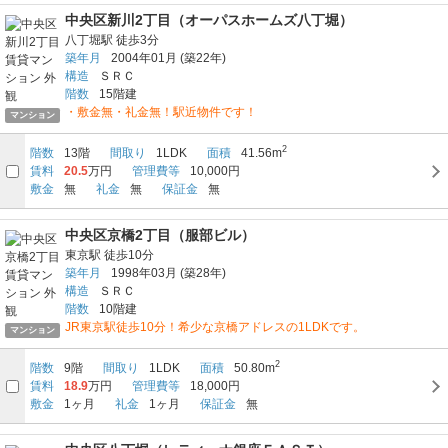
中央区新川2丁目（オーパスホームズ八丁堀）
八丁堀駅
徒歩3分
築年月
2004年01月
(築22年)
構造
ＳＲＣ
階数
15階建
・敷金無・礼金無！駅近物件です！
マンション
2
階数
13階
間取り
1LDK
面積
41.56m
賃料
20.5
万円
管理費等
10,000円
敷金
無
礼金
無
保証金
無
中央区京橋2丁目（服部ビル）
東京駅
徒歩10分
築年月
1998年03月
(築28年)
構造
ＳＲＣ
階数
10階建
JR東京駅徒歩10分！希少な京橋アドレスの1LDKです。
マンション
2
階数
9階
間取り
1LDK
面積
50.80m
賃料
18.9
万円
管理費等
18,000円
敷金
1ヶ月
礼金
1ヶ月
保証金
無