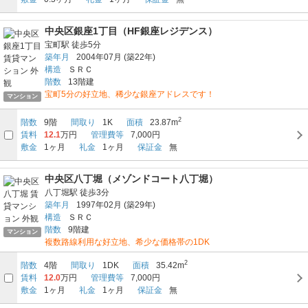
中央区銀座1丁目（HF銀座レジデンス）
宝町駅
徒歩5分
築年月
2004年07月
(築22年)
構造
ＳＲＣ
階数
13階建
宝町5分の好立地、稀少な銀座アドレスです！
マンション
2
階数
9階
間取り
1K
面積
23.87m
賃料
12.1
万円
管理費等
7,000円
敷金
1ヶ月
礼金
1ヶ月
保証金
無
中央区八丁堀（メゾンドコート八丁堀）
八丁堀駅
徒歩3分
築年月
1997年02月
(築29年)
構造
ＳＲＣ
階数
9階建
マンション
複数路線利用な好立地、希少な価格帯の1DK
2
階数
4階
間取り
1DK
面積
35.42m
賃料
12.0
万円
管理費等
7,000円
敷金
1ヶ月
礼金
1ヶ月
保証金
無